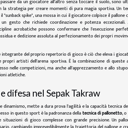
 passare da un giocatore all'altro senza toccare il suolo, sono ult
n la strategia per creare momenti di pura magia sportiva. Un t
 "sunback spike", una mossa in cui il giocatore colpisce il pallone 
o, un gesto che richiede coordinazione e potenza eccezionali. 
discipline acrobatiche possono confermare che l'esecuzione perfe
ca assidua e dedizione assoluta al perfezionamento dei propri movim
 integrante del proprio repertorio di gioco è ciò che eleva i giocat
propri artisti dell'arena sportiva. È la combinazione di queste a
cesso nelle competizioni, ma anche all'apprezzamento e allo stupo
oni atletiche.
o e difesa nel Sepak Takraw
 e dinamismo, mette a dura prova l'agilità e la capacità tecnica de
cesso in questo sport è la padronanza della
tecnica di pallonetto
, o
re situazioni di gioco complesse con grande precisione. Un pall
sario, cambiando imprevedibilmente la traiettoria del pallone e c