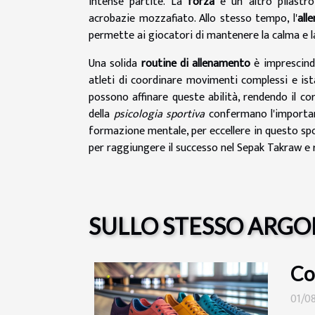
intense partite. La
forza
è un altro pilastro
acrobazie mozzafiato. Allo stesso tempo, l'
all
permette ai giocatori di mantenere la calma e la
Una solida
routine di allenamento
è imprescindi
atleti di coordinare movimenti complessi e ist
possono affinare queste abilità, rendendo il co
della
psicologia sportiva
confermano l'importanz
formazione mentale, per eccellere in questo spo
per raggiungere il successo nel Sepak Takraw e r
SULLO STESSO ARG
Co
01/0