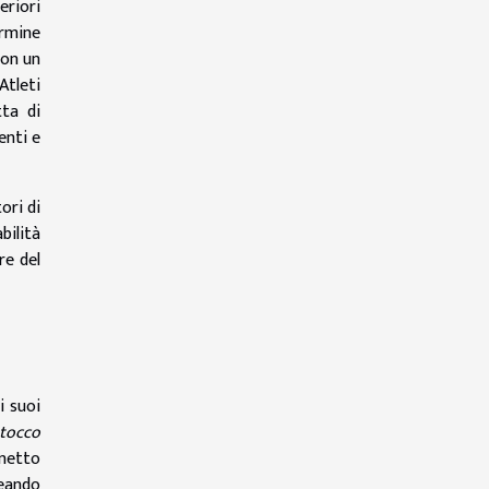
eriori
ermine
con un
Atleti
tta di
enti e
ori di
bilità
re del
i suoi
tocco
onetto
reando