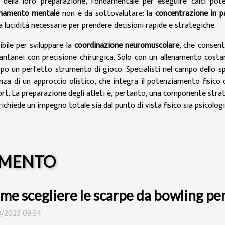
 della loro preparazione, fondamentale per eseguire calci pot
enamento mentale
non è da sottovalutare: la
concentrazione in p
 lucidità necessarie per prendere decisioni rapide e strategiche.
bile per sviluppare la
coordinazione neuromuscolare
, che consent
antanei con precisione chirurgica. Solo con un allenamento costa
rpo un perfetto strumento di gioco. Specialisti nel campo dello s
a di un approccio olistico, che integra il potenziamento fisico 
rt. La preparazione degli atleti è, pertanto, una componente stra
ichiede un impegno totale sia dal punto di vista fisico sia psicologi
OMENTO
me scegliere le scarpe da bowling per
8/2025 09:54