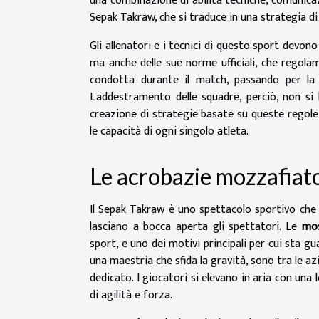
una combinazione di abilità tecniche, comunica
Sepak Takraw, che si traduce in una strategia di 
Gli allenatori e i tecnici di questo sport devo
ma anche delle sue norme ufficiali, che regola
condotta durante il match, passando per la 
L'addestramento delle squadre, perciò, non si l
creazione di strategie basate su queste regole
le capacità di ogni singolo atleta.
Le acrobazie mozzafiat
Il Sepak Takraw è uno spettacolo sportivo che u
lasciano a bocca aperta gli spettatori. Le
mos
sport, e uno dei motivi principali per cui sta gu
una maestria che sfida la gravità, sono tra le a
dedicato. I giocatori si elevano in aria con una
di agilità e forza.