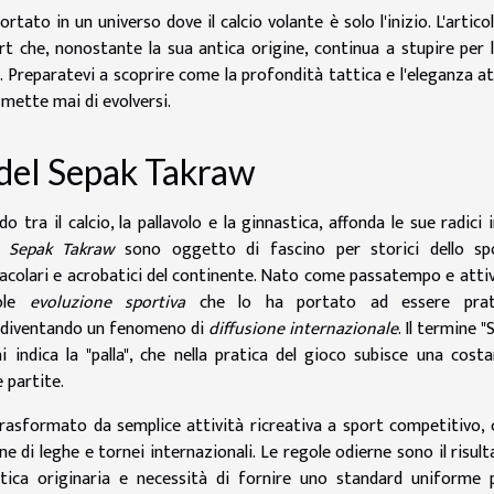
tato in un universo dove il calcio volante è solo l'inizio. L'artico
t che, nonostante la sua antica origine, continua a stupire per 
 Preparatevi a scoprire come la profondità tattica e l'eleganza at
mette mai di evolversi.
e del Sepak Takraw
 tra il calcio, la pallavolo e la ginnastica, affonda le sue radici 
l Sepak Takraw
sono oggetto di fascino per storici dello sp
acolari e acrobatici del continente. Nato come passatempo e attiv
vole
evoluzione sportiva
che lo ha portato ad essere prat
, diventando un fenomeno di
diffusione internazionale
. Il termine "
 indica la "palla", che nella pratica del gioco subisce una cost
 partite.
 trasformato da semplice attività ricreativa a sport competitivo, 
ne di leghe e tornei internazionali. Le regole odierne sono il risult
atica originaria e necessità di fornire uno standard uniforme 