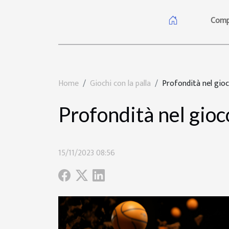
Comp
Home
Giochi con la palla
Profondità nel gioc
Profondità nel gioc
15/11/2023 08:56