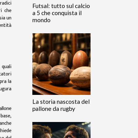
radici
Futsal: tutto sul calcio
ri che
a 5 che conquista il
sia un
mondo
ntità
 quali
catori
pra la
augura
La storia nascosta del
allone
pallone da rugby
 base,
 anche
chiede