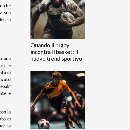
lo che
la sua
letica
Quando il rugby
incontra il basket: il
in una
nuovo trend sportivo
ort e
ità di
icato
Sepak"
ante e
con la
ato di
per la