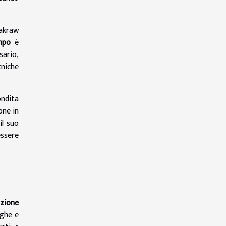
akraw
mpo
è
ario,
cniche
ondita
one in
il suo
essere
zione
nghe e