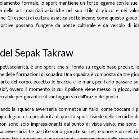
olamento formale, lo sport mantiene un forte legame con le sue 
fia delle arti marziali asiatiche nel suo stile di gioco e nei valo
sione. Gli esperti di cultura asiatica sottolineano come questo gioco 
rtive possano fungere da ponte culturale e da veicolo di ide
 del Sepak Takraw
ettacolarità, è uno sport che si fonda su regole base precise, le
ione delle formazioni di squadra. Una squadra è composta da tre gio
 parte del corpo, eccetto le braccia e le mani, per farlo passare so
izio", ovvero il momento in cui il pallone viene messo in gioco, in
abile per garantire il vantaggio sin dall'inizio del punto.
uando la squadra avversaria commette un fallo, come toccare il p
o di gioco. La peculiarità di questo sport risiede nelle tecniche di
 non sono solo impressionanti dal punto di vista visivo, ma sono
a avversaria. Le partite sono giocate su set, e vincere un set ri