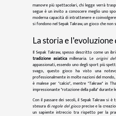
manovre più spettacolari, chi legge verrà traspor
segue è un invito a conoscere meglio uno spor
moderna capacità di intrattenere e coinvolgere.
si fondono nel Sepak Takraw, un gioco che non s
La storia e l'evoluzion
Il Sepak Takraw, spesso descritto come un ibrido
tradizione asiatica
millenaria. Le
origini de
appassionati, essendo uno degli sport più spett
svago, questo gioco ha visto una note
professionalmente in molte nazioni del mondo
è malese per "calcio", mentre "Takraw" in Thai
impressionante "rotazione della palla" durante le
Con il passare dei secoli, il Sepak Takraw si è
stesura di
regole del gioco
precise e la creazio
un sapiente intreccio tra rispetto per la pr