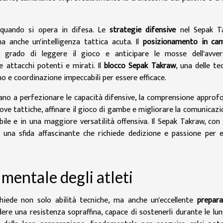
 quando si opera in difesa. Le
strategie difensive
nel Sepak T
a anche un'intelligenza tattica acuta. Il
posizionamento in ca
 grado di leggere il gioco e anticipare le mosse dell'avvers
 attacchi potenti e mirati. Il
blocco Sepak Takraw
, una delle te
o e coordinazione impeccabili per essere efficace.
ntano a perfezionare le capacità difensive, la comprensione approf
ove tattiche, affinare il gioco di gambe e migliorare la comunicazi
le e in una maggiore versatilità offensiva. Il Sepak Takraw, con 
re una sfida affascinante che richiede dedizione e passione per 
 mentale degli atleti
hiede non solo abilità tecniche, ma anche un'eccellente
prepara
dere una resistenza sopraffina, capace di sostenerli durante le lu