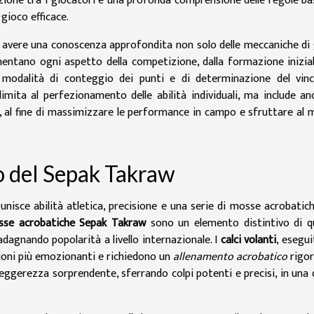
zione tra i giocatori e una profonda comprensione delle regole ba
gioco efficace.
no avere una conoscenza approfondita non solo delle meccaniche di
mentano ogni aspetto della competizione, dalla formazione inizial
modalità di conteggio dei punti e di determinazione del vinci
imita al perfezionamento delle abilità individuali, ma include an
, al fine di massimizzare le performance in campo e sfruttare al 
o del Sepak Takraw
nisce abilità atletica, precisione e una serie di mosse acrobatic
se acrobatiche Sepak Takraw
sono un elemento distintivo di q
adagnando popolarità a livello internazionale. I
calci volanti
, esegui
zioni più emozionanti e richiedono un
allenamento acrobatico
rigor
 leggerezza sorprendente, sferrando colpi potenti e precisi, in una