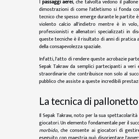
I
passaggi aerei
, che talvolta vedono il pallone
dimostrazioni di come l'atletismo si fonda co
tecnico che spesso emerge durante le partite è il
violento calcio all'indietro mentre è in vol
professionisti e allenatori specializzati in 
queste tecniche è il risultato di anni di prati
della consapevolezza spaziale.
Infatti, l'atto di rendere queste acrobazie parte
Sepak Takraw da semplici partecipanti a veri e 
straordinarie che contribuisce non solo al suc
pubblico che assiste a queste incredibili prestazi
La tecnica di pallonett
Il Sepak Takraw, noto per la sua spettacolarità
giocatori. Un elemento fondamentale per il suc
morbido
, che consente ai giocatori di gesti
eseguito con maestria può disorientare l'avver