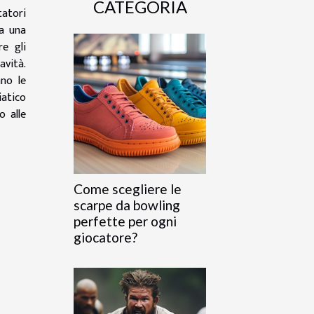
CATEGORIA
tatori
ta una
re gli
avità.
no le
iatico
o alle
Come scegliere le
scarpe da bowling
perfette per ogni
giocatore?