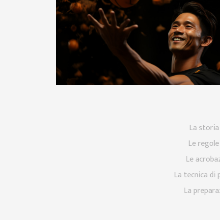
La storia
Le regole
Le acroba
La tecnica di 
La preparaz