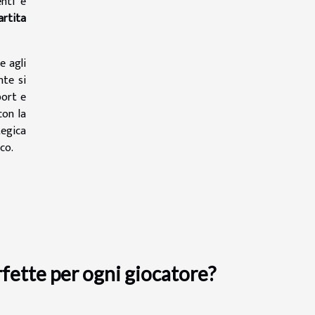
enti e
artita
e agli
nte si
port e
con la
tegica
co.
fette per ogni giocatore?