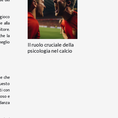
se del
 gioco
e alla
tore.
che la
meglio
Il ruolo cruciale della
psicologia nel calcio
he che
uesto
ti con
oso e
 danza