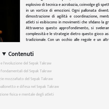
esplosivo di tecnica e acrobazia, coinvolge gli spet
in un vortice di emozioni. Ogni pallonata diven
dimostrazione di agilità e coordinazione, ment
atleti si esibiscono in movimenti che sfidano la gr
Attraverso questo approfondimento, si sveleran
complessità e le strategie dietro questo gioco as
tradizionale. Con un occhio alle regole e un altr
Contenuti
 e l'evoluzione del Sepak Takraw
 fondamentali del Sepak Takraw
zie mozzafiato del Sepak Takraw
pallonetto e difesa nel Sepak Takraw
ione fisica e mentale degli atleti